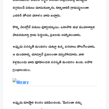
దగ్గరుండి పనులు చూసుకున్నారు. నిర్మాణానికి గ్రామస్థులంతా
ఎవరికి తోచిన విరాళం వారు ఇచ్చారు.
కొన్ని నెలల్లోనే పనులు పూర్తయ్యాయి. ఒకానొక శుభ ముహూర్తాన
పావనమూర్తి గ్రామ పెద్దలను, ప్రజలను ఆహ్వానించారు.
అప్పుడు సరస్వతీ మందిరం చుట్టూ ఉన్న పరదాలు తొలగించారు.
ఆ మందిరాన్ని చూస్తూనే ప్రజలంతా విస్తుపోయారు. వారి
కళ్లముందు వారు వూహించని సరస్వతీ మందిరం ఉంది. అదొక
గ్రంథాలయం.
అప్పుడు మాష్టారి కంఠం వినిపించింది. ‘మీరంతా నన్ను