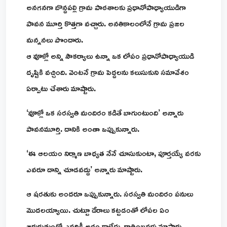
అనగనగా బొన్దపల్లి గ్రామ పాఠశాలకు ప్రధానోపాధ్యాయుడిగా
పావన మూర్తి కొత్తగా వచ్చారు. అనతికాలంలోనే గ్రామ ప్రజల
మన్ననలు పొందారు.
ఆ వూళ్లో అన్ని సౌకర్యాలు ఉన్నా ఒక లోపం ప్రధానోపాధ్యాయుడి
దృష్టికి వచ్చింది. వెంటనే గ్రామ పెద్దలను కలుసుకుని సమావేశం
ఏర్పాటు చేశారు మాష్టారు.
‘వూళ్లో ఒక సరస్వతి మందిరం కడితే బాగుంటుంది’ అన్నారు
పావనమూర్తి. దానికి అంతా ఒప్పుకున్నారు.
‘ఈ ఆలయం నిర్మాణ బాధ్యత నేనే చూసుకుంటా, పూర్తయ్యే వరకు
ఎవరూ దాన్ని చూడవద్దు’ అన్నారు మాష్టారు.
ఆ షరతుకు అందరూ ఒప్పుకున్నారు. సరస్వతి మందిరం పనులు
మొదలయ్యాయి. చుట్టూ డేరాలు కట్టడంతో లోపల ఏం
జరుగుతుందో ఎవరికీ అర్థం కాలేదు. రాత్రింబవళ్లు మాష్టారు