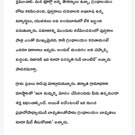
క్షమించాలి. మన వూళ్లో అన్ని సౌకర్యాలు ఉన్నా, గ్రంథాలయం
లోటు కనిపించింది. పుస్తకాలు చదవాలని అభిలాష ఉన్న
విద్యార్థులు, యువకులు అవి అందుబాటులో లేక ఇబ్బంది
పడుతున్నారు. సమాజాన్ని ముందుకు నడిపించడంలో పుస్తకాల
పాత్ర ఎంతో ముఖ్యమైనది. కానీ గ్రంథాలయం కడతామంటే
ఎవరూ విరాళాలు ఇవ్వరు. అందుకే మందిరం అని చెప్పాల్సి
వచ్చింది. నిజానికి ఇది కూడా సరస్వతి గుడి లాంటిదే’ అన్నారు
పావనమూర్తి.
గ్రామ ప్రజలు కాసేపు మాట్లాడుకున్నారు. తర్వాత గ్రామాధికారి
మాష్టారితో ‘ఇలా మమ్మల్ని మోసం చేసినందుకు మీకు తప్పకుండా
శిక్ష విధించాల్సిందే. అయితే అదేంటంటే ఇక నుంచి
ప్రధానోపాధ్యాయుడి బాధ్యతలతోపాటు గ్రంథాలయం బాధ్యతలు
కూడా మీరే తీసుకోవాలి’ అన్నారు.