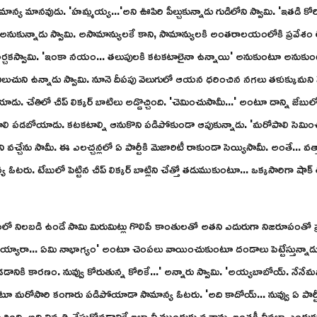
ాన్య మానవుడు. 'హమ్మయ్య...'అని ఊపిరి పీల్చుకున్నాడు గుడిలోని స్వామి. 'ఇతడి కోరి
 అనుకున్నాడు స్వామి. అసామాన్యులకే కాని, సామాన్యులకి అంతరాలయంలోకి ప్రవేశం లేదన
 అర్చకస్వామి. 'ఇంకా నయం... తలుపులకి కటకటాలైనా ఉన్నాయి' అనుకుంటూ అనుకు
ిలుచుని ఉన్నాడు స్వామి. నూనె దీపపు వెలుగులో ఆయన ధరించిన నగలు తళుక్కుమని మ
 చేతిలో చీప్ లిక్కర్ బాటిలు అడ్డొచ్చింది. 'చెమించుసామీ...' అంటూ దాన్ని జేబులో
పడబోయాడు. కటకటాల్ని ఆనుకొని పడిపోకుండా ఆపుకున్నాడు. 'మరోపాలి సెమించాలి
 వచ్చేను సామీ. ఈ ఎలచ్చన్లలో ఏ పార్టీకి మెజారిటీ రాకుండా సెయ్యిసామీ. అంతే... వత్తా
ు. టేబులో పెట్టిన చీప్ లిక్కర్ బాట్లిని చేత్తో తడుముకుంటూ... ఒక్కసారిగా షాక
ిలబడి ఉండే సామి మిరుమిట్లు గొలిపే కాంతులతో అతని ఎదురుగా నిజరూపంతో ప్
క్షమయ్యారా... ఏమి నాభాగ్యం' అంటూ చెంపలు వాయించుకుంటూ దండాలు పెట్టేస్తున్
నికి కారణం. నువ్వు కోరుతున్న కోరికే...' అన్నారు స్వామి. 'అయ్యబాబోయ్. నేనేమన
ూ మరోసారి కంగారు పడిపోయాడా సామాన్య ఓటరు. 'అది కాదోయ్... నువ్వు ఏ పార్టీకి 
్గించింది. అది నివృత్తి చేసుకోవడానికే ఇలా నీ ముందుకు వచ్చాను. ఇంతకీ నీవలా ఎందుక