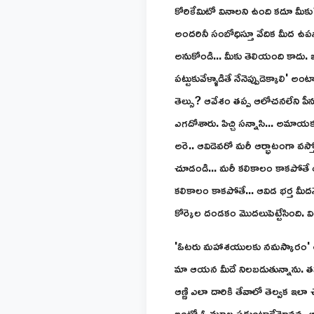
కోరికేమిటో వినాలని ఉంది కదూ మీకు
అందరినీ సంబోధిస్తూ వేదిక మీద ఉపన
అనుకోండి... మీకు తెలియంది కాదు. ఇ
పట్టుకువేళ్ళాడితే నేనెప్పుడెక్కాలి' అ
తెల్సు? ఆవేశం తప్ప ఆలోచనలేని పీన
ఎగదోశారు. పిచ్చి సన్నాసి... అమాయ
అరె.. ఆవిడెవరో మరీ ఆర్భాటంగా వస్తోంద
చూడండి... మరీ కలికాలం కాకపోతే ఆవిడ 
కలికాలం కాకపోతే... ఆవిడ భర్త మీదనే
కోర్కెల దండకం మొదలుపెట్టేసింది. 
'ఓటరు మహాశయులకు నమస్కారం' అన్నట్
మా ఆయన మీదే నిలబడుతున్నాను. తప్పు
ఆణ్ణి ఎలా దారికి తేవాలో తెల్వక ఇలా 
ఇంట్లో ఓ మూల పడుంటాడేమోనన్న ఆశ. 