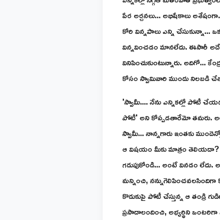
పేర అర్చనలు... అభిషేకాలు అశేషంగా.
కోరి విన్నపాలు ఎన్ని చేసుకున్నా...
విన్నవించడం మానలేదు. ఈసారీ అదే త
వినిపించుకుంటున్నారు. అదిగో... కేంద
కోసం స్వామివారి ముందు నిలబడి చేత
'స్వామీ.... నేను ఎన్నికల్లో పోటీ చేయ
పోటీ' అని కోప్పడతారేమో తమరు. అ
స్వామీ... నాన్నగారు ఇంతకు ముందెన్
ఆ విషయం మీకు మాత్రం తెలియదా? 
గడుపుకోండి... అంటే వినడం లేదు. అం
మన్నించి, నన్నుగెలిపించవలసిందిగా
కొడుకుపై పోటీ చేస్తున్న ఆ తండ్రి గ
ప్రసాదాలందించి, అభ్యర్థిని ఒంటరిగా