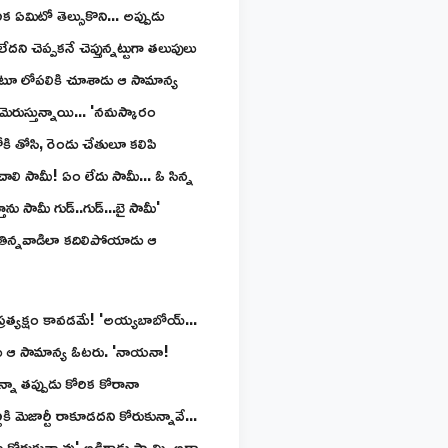
క ఏమిటో తెల్సుకొని... అప్పుడు
ి చెప్పకనే చెప్తున్నట్టుగా తలుపులు
ంటూ లోపలికి చూశాడు ఆ సామాన్య
ెరుస్తున్నాయి... 'నమస్కారం
కి తోసి, రెండు చేతులూ కలిపి
 సామీ! ఏం లేదు సామీ... ఓ సిన్న
ను సామీ గుడ్..గుడ్...బై సామీ'
్ తిన్నవాడిలా కదిలిపోయాడు ఆ
రత్యక్షం కావడమే! 'అయ్యబాబోయ్...
నాడు ఆ సామాన్య ఓటరు. 'నాయనా!
్నా తప్పుడు కోరిక కోరానా
మెజార్టీ రాకూడదని కోరుకున్నావే...
ు కోరుకున్నావు' అడిగాడు స్వామి. అదా