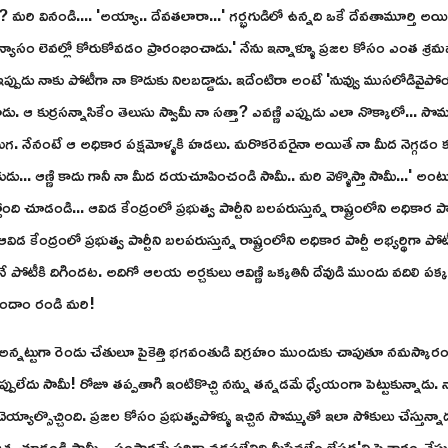
? మరి వినండి.... 'అయ్యా.. దేవతలారా...' గర్భగుడిలో ఉన్నది ఒకే దేవతామూర్తి అ
్యాసం లెవల్లో కోరుకోవడం ప్రారంభించాడు.' నేను ఇన్నాళ్ళూ ప్రజల కోసం ఎంత శ్రమ
ప్పుడు నాకు పోటీగా నా కొడుకు నిలబడ్డాడు. ఇదేంటిరా అంటే 'నువ్వు ముసలోడివైపోయా
ంటాడు. ఆ కుర్రసన్నాసికేం తెలుసు స్వామీ నా సత్తా? ఎవణ్ణి ఎప్పుడు ఎలా నొక్కాలో... సొమ
ుగ. నేనంటే ఆ అధికార పక్షమోళ్ళకి హడలు. మరొకరెవరైనా అయితే నా మీద నెగ్గడం కష
కుడు... ఆణ్ణి కాదు గానీ నా మీద దయచూపించండి సామీ.. మరి వెళ్ళొస్తా సామీ...' 
ి చూడండి... ఆవిడ కేంద్రంలో ప్రభుత్వ పార్టీని బలపరుస్తున్న రాష్ట్రంలోని అధికార పార్
కేంద్రంలో ప్రభుత్వ పార్టీని బలపరుస్తున్న రాష్ట్రంలోని అధికార పార్టీ అభ్యర్థిగా ప
 పోటీకి దిగిందట. అదిగో ఆలయ అర్చకులు ఆవిణ్ణి ఒక్కతినీ దేవుడి ముందు వదిలి పక్కక
విందాం రండి మరి!
టుగా రెండు చేతులూ పైకెత్తి భగవంతుడి విగ్రహం ముందుకు చాపుతూ నమస్కారం పెట్
లేదు సామీ! రోజూ తప్పతాగి ఇంటికొచ్చి నన్ను తన్నడమే ధ్యేయంగా పెట్టుకున్నాడు. న
చెయ్యాల్సొచ్చింది. ప్రజల కోసం ప్రభుత్వపోళ్ళు ఇచ్చిన సొమ్ముతో ఇలా సోకులు చేస్తున్న
చూడండి సామీ... సంసారమే సరిగ్గా నడపలేనిది మీసేవలేం జేస్తద'ని పెచారం చేస్త