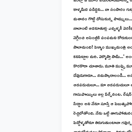
కాళ్ళమీద పడిద్దని... నా సంసారం గు
మశానం గొట్టి దోసుకున్న సొమ్ములు...
నాలాంటి ఆడకూతుళ్లు ఎవ్వళ్ళకీ వెరకీధ
నెగ్గించి అసెంబ్లీకి పంపమని కోరుకు
సాలామంది! పెళ్ళాం ముఖ్యమంత్రి అ
కనిపెట్టాల మరి. వెళ్ళొస్తా సామీ..
కొరకొరా చూశాడు. మూతి ముఫ్ఫై మూడు
దేవుడుగారూ... నమస్కారాలండీ... 
ఆడపడుచులూ... మా ఆడపడుచులూ అంటూ మ
గాసుపొయ్యిలు ఆల్ల పేర్నేనంట. రేషన్ క
సేద్దాం అని నేనూ సూస్తే ఆ పెబుత్వపోళ్
రెచ్చిబోతోంది. నేను ఒట్టి తాగుప
పెద్దోళ్ళతోనూ తిరుగుతుంటానా గవుర్
తాగుబోతునయిపోతానా... తిరుగు బోతున