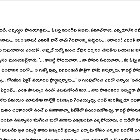
దడి. అభ్యర్థుల పాదయాత్రలు... ఓటర్ల ముంగిట సభలు, సమావేశాలు. ఎన్నడూలేని ఆప్య
ాలు... ఆలింగనాలు! ఎవరికి వారే తామే గెలవాలన్న పట్టుదల... ఆరాటం! ఎవరికి వార
గుమిగూడారు ఎందుకో. అప్పుడే గుల్ళో నుంచి దేవుని దర్శనం చేసుకొని బయటకు వస్తున
ం మొదలుపెట్టేశాడు. '... కాబట్టి సోదరులారా... నా సోదర ఓటరులారా... మీ ఓట్లు నాకే 
ంటానని అదిగో... ఆ గుళ్ళో వున్న భగవంతుడి సాక్షిగా హామీ ఇస్తున్నాను. కాబట్టి సోద
. గోడమీద పిల్లికే వేయాలని ప్రార్థిస్తున్నాను...' ఆ గుంపులోంచి ఎవరో అన్నారు 'అదేం 
ల్లంటే... ఎంత సౌలభ్యం ఉందో తెలుసుకోండి మరి... నేను సొతంతరం అభ్యర్థిగా పోటీ చ
స్తే... నేను సమయం చూసుకొని దాన్లోకి లటుక్కున గెంతెయ్యచ్చు. అంటే మనకెప్పుడూ అ
నం అధికారంలో ఉంటే ఏ పనికావాల్నా సిటికెలో సేయించుకోవచ్చు. కాబట్టి సోదరులారా మ
..' అంటూ ఉపన్యాసం ముగించి మరో వేదికను వెత్తుకుంటూ వెళ్ళిపోయాడు. ఆ గుడిలో కొల
్లో నిలబడిన ప్రతి అభ్యర్థీ తాము సెక్యులర్ ప్రభుత్వం ఏర్పాటు కోసం ఎన్నికల బరిలోకి ద
వంలో ప్రాతినిధ్యం వహిస్తామన్న సంగతిని ఆదమరిచి... అభ్యుర్ధులెందరో ఆ కోవెలలో కొల