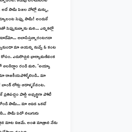
 అదే సామీ పెజల నోట్లో మన్ను,
సెయ్యాలంట సెప్పు సామీ! అందుకే
 సెప్పుకున్నాను మరి... ఎన్నికల్లో
కుంటాడేమో... అలాసేస్తన్నారంటగదా
య్యకుండా మా ఆయన్ని నువ్వే ఓ కంట
నం కోసం. ఎదురొచ్చిన భార్యామణివంక
ో ఆలకిద్దాం రండి మరి. 'అయ్యా
ా రాజకీయపోళ్ళేలెండి.. మా
బాంక్ లోన్లు ఆడాళ్ళకేనంట.
ప్రతిపచ్చం పార్టీ అభ్యర్థిగా పోటీ
సూసుకోండి సామీ... మా ఆవిడ ఒకటే
ీ... సామీ ఏదో నలుగురు
ళ్లిన మాట నిజమే. అంత మాత్రాన నేను
టేస్తాన్నానంటది.