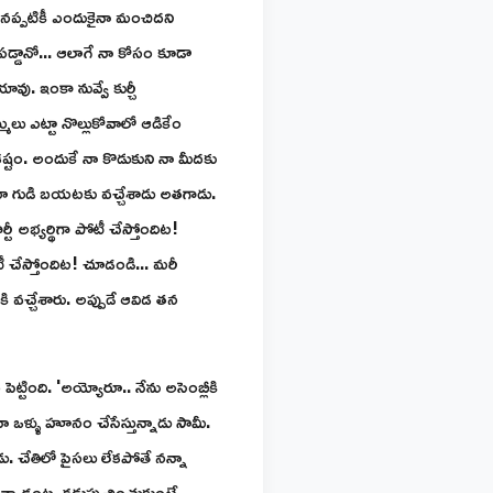
యినప్పటికీ ఎందుకైనా మంచిదని
పడ్డానో... ఆలాగే నా కోసం కూడా
వు. ఇంకా నువ్వే కుర్చీ
్ములు ఎట్టా నొల్లుకోవాలో ఆడికేం
్టం. అందుకే నా కొడుకుని నా మీదకు
అంటూ గుడి బయటకు వచ్చేశాడు అతగాడు.
టీ అభ్యర్థిగా పోటీ చేస్తోందిట!
ోటీ చేస్తోందిట! చూడండి... మరీ
ి వచ్చేశారు. అప్పుడే ఆవిడ తన
టింది. 'అయ్యోరూ.. నేను అసెంబ్లీకి
ా ఒళ్ళు హూనం చేసేస్తున్నాడు సామీ.
ాడు. చేతిలో పైసలు లేకపోతే నన్నా
ున్నాడంట. కడుపు చించుకుంటే