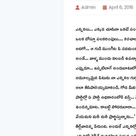
Admin
April 6, 2016
ఎన్నికలు... ఎక్కడ చూసినా ఒకటే సం
ఒలక బోస్తూ పలకరింపులు.... కరచాలన
అదిగో... ఆ గుడి ముంగిట ఓ పదిమంది 
అంతే... వాళ్ళ ముందు నిలబడి ఉపన్యాస
ఎప్పుడూ... ఇప్పటిలాగే అందుబాటులో ఉ
అమూల్యమైన ఓటును నా ఎన్నికల గుర్తు..
అలా తీసిపారెయ్యమాకండి. గోడ మీది పి
పార్టీల్లో ఏ పార్టీ అధికారంలోకి వ
ఉందన్నమాట. కాబట్టి సోదరులారా... మ
వేయమని మరీ మరీ ప్రార్థిస్తున్నాను.
తీర్చేవాడన్న పేరుంది. అందుకే ఎన్నికల
ఎన్నికల్లో నెగ్గితే మతరహిత ప్రభుత్