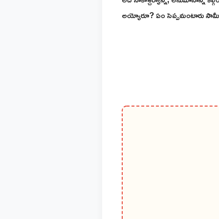
అయ్యోరూ? ఏం సెప్పమంటారు సామీ మా పాట