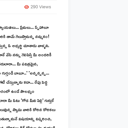
290 Views
ాయతలు... ప్రేమలు... స్నేహాలూ
ికి తామే గెలుస్తామన్న నమ్మకం!
్న ఓ అభ్యర్థి చూశాడు వాళ్ళని.
వేసి నన్ను గెలిపిస్తే మీ అందరికీ
రులారా... మీ పవిత్రమైన,
గుర్తండీ బాబూ..' 'అన్నన్నన్న...
ేస్తున్నాను కదా... రేపు పెద్ద
ధికారంలో ఉండే సౌలభ్యం
ీ ఓటు 'గోడ మీది పిల్లి' గుర్తుకే
ువున్న స్వామి వారికి కోరిన కోరికలు
ిగుతున్నామనే విషయాన్ని విస్మరించి,
ువున్న కోరికలు తీర్చే కోమల హృదయుడి