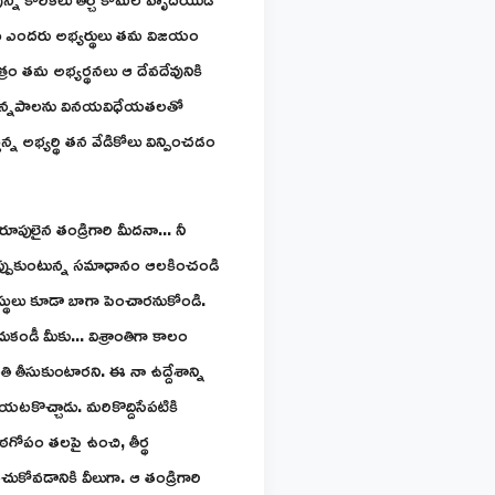
్పుడు ఎందరు అభ్యర్థులు తమ విజయం
త్రం తమ అభ్యర్థనలు ఆ దేవదేవునికి
తమ విన్నపాలను వినయవిధేయతలతో
ున్న అభ్యర్థి తన వేడికోలు విన్పించడం
్వరూపులైన తండ్రిగారి మీదనా... నీ
ెప్పుకుంటున్న సమాధానం ఆలకించండి
ఆస్థులు కూడా బాగా పెంచారనుకోండి.
 మీకు... విశ్రాంతిగా కాలం
 తీసుకుంటారని. ఈ నా ఉద్దేశాన్ని
టకొచ్చాడు. మరికొద్దిసేపటికి
 శఠగోపం తలపై ఉంచి, తీర్థ
చుకోవడానికి వీలుగా. ఆ తండ్రిగారి