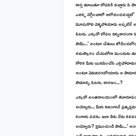
కాస్త తూలుతూ లోపలికి వచ్చాడు ఓ సామ
ఎవర్ని నెగ్గించాలో ఆలోచించవచ్చులే'
మూసుకొని వెళ్ళిపోయాడు అప్పటికే
ఓటరు. ఎక్కడో లోపల నిర్వికారంగా న
సామీ...' అంటూ చేతులు జోడించబోయాడు.
నమస్కారం చేయబోగా ముందుకు తూలి 
కోరిక మీకు యినిపించేసి ఎల్లిపోదామని
అంటూ వెనుదిరగబోయాడు ఆ సామాన్య ఓటర
సామాన్య ఓటరు. కారణం...?
ఎక్కడో అంతరాలయంలో శిలారూపంలో న
అయ్యోరు... మీరు నిజంగానే ప్రత్య
కంగారు పడకు. ఇలా నీకు నేను కనపడడా
అయ్యోరు? క్షమించండి సామీ...' అంట
అదే నాకాశ్చర్యాన్ని, అనుమానాన్ని కల