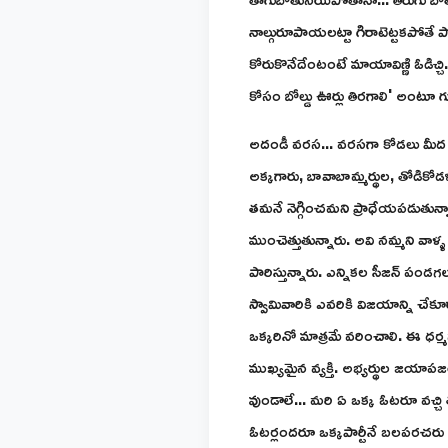
నాల్గురూపాయలట్టా గిరాటెట్టకపోతే ప
కోరుకొనేదేంటంటే మాయావిణ్ణి ఓడిచ్చి
కోసం బోల్డు ఊర్లు తిరగాలి' అంటూ 
అదండీ వరస... వరసగా కోడలు మీద పోటీ
అక్కగారు, బావాబామ్మర్థుల, తోడికోడళ్
తమనే నెగ్గించమని ప్రాధేయపడుతున్నా
ముంచెత్తుతున్నారు. అవి నమ్మని వాళ్ళ మ
పారిస్తున్నారు. ఎన్నికల సీజన్ పండగ
స్వామివారికి ఎవరికి విజయాన్ని చేక
ఒక్కరినో మాత్రమే వరించాలి. ఈ ధర్
ముఖ్యమైన వ్యక్తి. అభ్యర్థుల జయాప
వుండాలే... మరి ఏ ఒక్క ఓటరూ వచ్చి
ఓటర్లందరూ ఒక్కపార్టీనే బలపరచరు క