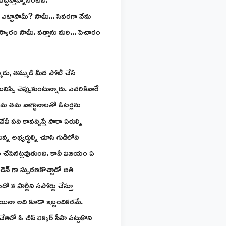
 ఎట్టాసామీ? సామీ... సివరగా నేను
మస్కారం సామీ. వత్తాను మరి... పెచారం
ుడు, తమ్ముడి మీద పోటీ చేసే
విప్పి చెప్పుకుంటున్నారు. ఎవరికివారే
. తమ తమ వాగ్ధానాలతో ఓటర్లను
వీ పని కావన్పిస్తే సారా ఏరుల్ని
న అభ్యర్థుల్ని చూసి గుడిలోని
యం చేసినట్లవుతుంది. కానీ విజయం ఏ
న్ గా స్ఫురణకొచ్చాడో అతి
 పార్టీని సపోర్టు చేస్తూ
అయినా అది కూడా ఇబ్బందికరమే.
ో ఓ చీప్ లిక్కర్ సీసా పట్టుకొని