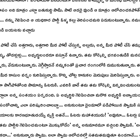
ాపం అది మాత్రం ఎట్టా బతుకుద్ది సామీ. సాటి ఆడదై వుండి ఆ మాత్రం ఆలోచించకపోతే
.... నన్ను గెలిపించి ఆ యధికార పార్టీ ఓళ్ళ కల్లు తెరిపంచమని ఏడుకుంటున్నాను. న
గుడి బయటకు వచ్చాడు
 చేసే అత్తగారు, అత్తగారి మీద పోటీ చేస్తున్న అల్లుడు, అన్న మీద పోటీ చేసే తమ్మ
ళు, తోడళ్లుళ్లు.... అభ్యర్థులందరూ వస్తూనే ఉన్నారు. తమ కోర్కెల్ని భగవంతుడికి మనసు
రు, వేడుకుంటున్నారు. నెగ్గిస్తాడనే నమ్మకంతో ప్రచార రంగంలోకి దుముకుతున్నారు
ీద కాసుల వర్షం కురిపిస్తున్నారు. కొన్ని చోట్ల కానుకల మెరుపులు మెరిపిస్తున్నారు. అవే
లా సాగిపోతోంది సామాన్య ఓటరుకి. ఎవరికి వారే తమ తమ కోర్కెల్ని విన్నవించుకుంటున్
ూర్చాలా అన్న సంశయం ఏర్పడంది. ఏ అభ్యర్థిని గెలిపించినా మరొక అభ్యర్థికి అన్యా
మసంకోచాన్ని ఎలా పరిష్కరించాలబ్బా... అనుకుంటూ డైలమాలో పడిపోయిన స్వామికి సడె
జయాలకు కారణభూతుడయ్యే వ్యక్తి అతనే... ఓటరు మహాశయుడు! 'అవునూ... ఓటర్లు ఏదో క
 తమ పార్టీని గెలిపించమంటూ మొక్కుకోడేం' అన్న అనుమానమూ వచ్చింది స్వామికి. '
దా...' అనుకున్నారు స్వామి. అలా స్వామి ఆలోచనల్తో సతమతమవుతూ ఉండగానే... చేతిల