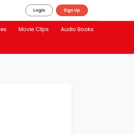
Login
Sign Up
les
Movie Clips
Audio Books