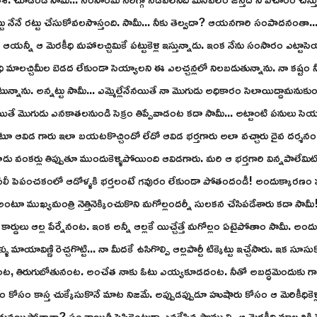
ట్టు నేనే రట్టు చేసుకోవలసొస్తంది. సామీ... నీకు తెల్వదా? ఆయనగారి సంపాదనంతా...
 ఆయన్నీ ఆ మెరకీధి మహాలచ్చిమికే పట్టుకెళ్లి ఇస్తున్నాడు. ఇంక నేను సంసారం ఎట్టా
ి మాలచ్చిమీల బెడద లేకుండా సెయ్యాలని ఈ ఎలచ్చన్లలో నిలబడుతున్నాను. నా కష్టం నీతో
ంటున్నాను. అన్నట్టు సామీ... ఎమ్మెల్లేనేనయితే నా మొగుడు అధికారం సెలాయిద్దామను
యితే మొగుడు ఎనకాతలనుండి సెక్రం తిప్పేవాడంట కదా సామీ... అట్టాంటి పనులు సె
.' అంటూ ఆవిడ గారు ఇలా బయటకొచ్చిందో లేదో ఆవిడ భర్తగారు అలా వచ్చారు దైవ దర్శ
 వంకర్లు తిప్పుతూ ముందుకెళ్ళిపోయింది ఆవిడగారు. మరి ఆ భర్తగారి విన్నపాలేమిట
అసలీ పెపంచకంలో ఆడోళ్ళకి భర్తలంటే గవురం లేకుండా పోతందండీ! అందుక్కారణం మ
ుఖ్యమంత్రి నెత్తినెక్కించుకొని మగోల్లందర్నీ సులకన చేసిపడేశారు కదా సామీ! 
ార్డులు ఆల్ల పేర్నేనంట. ఇంక అన్నీ ఆల్లకే యిచ్చేత్తే మగోల్లం ఏటైపోతాం సామీ. అందుకే 
ళు మాయావిణ్ణి రెచ్చగొట్టి... నా మీదకే ఉసిగొల్పి ఆల్లపార్టీ టిక్కెట్టు ఇచ్చేసారు. ఇక 
ోతునంట, తిరుగుబోతునంట. అంచేత నాకు ఓటు ఎయ్యకూడదంట. నీతో అబద్ధమెందుకు గాన
నం కోసం కాస్త చుక్కేసుకొనే మాట నిజమే. అప్పుడప్పుడూ హుషారు కోసం ఆ మెరికీధికె
యిపోతానా? పంచాయితీ పెసిడెంటుగా ఎనకేసిన సొమ్ముల్ని ఆ మెరకీధి మాలచ్చికి పెట్