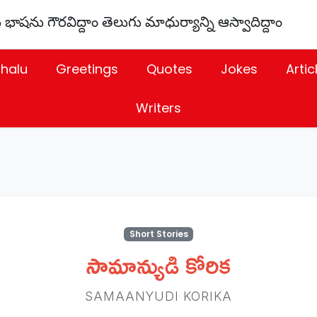
 భాషను గౌరవిద్దాం తెలుగు మాధుర్యాన్ని ఆస్వాదిద్దాం
thalu
Greetings
Quotes
Jokes
Artic
Writers
Short Stories
సామాన్యుడి కోరిక
SAMAANYUDI KORIKA