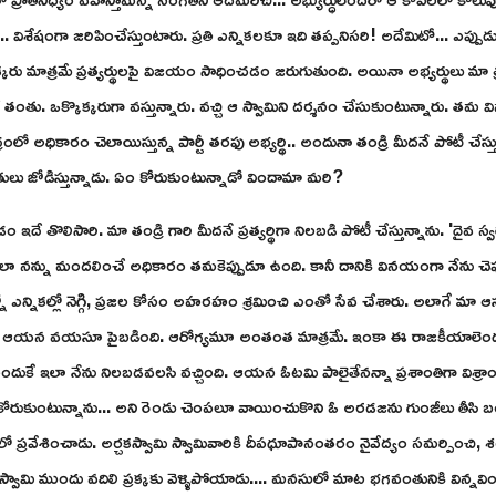
.. విశేషంగా జరిపించేస్తుంటారు. ప్రతి ఎన్నికలకూ ఇది తప్పనిసరి! అదేమిటో... ఎప
 ఒక్కరు మాత్రమే ప్రత్యర్థులపై విజయం సాధించడం జరుగుతుంది. అయినా అభ్యర్థులు మా 
ంతు. ఒక్కొక్కరుగా వస్తున్నారు. వచ్చి ఆ స్వామిని దర్శనం చేసుకుంటున్నారు. 
్రంలో అధికారం చెలాయిస్తున్న పార్టీ తరఫు అభ్యర్థి.. అందునా తండ్రి మీదనే పోటీ చేస్త
ులు జోడిస్తున్నాడు. ఏం కోరుకుంటున్నాడో విందామా మరి?
డం ఇదే తొలిసారి. మా తండ్రి గారి మీదనే ప్రత్యర్థిగా నిలబడి పోటీ చేస్తున్నాను. 'దైవ స
లా నన్ను మందలించే అధికారం తమకెప్పుడూ ఉంది. కానీ దానికి వినయంగా నేను చ
నో ఎన్నికల్లో నెగ్గి, ప్రజల కోసం అహరహం శ్రమించి ఎంతో సేవ చేశారు. అలాగే మా 
ఆయన వయసూ పైబడింది. ఆరోగ్యమూ అంతంత మాత్రమే. ఇంకా ఈ రాజకీయాలెందుకండీ
దుకే ఇలా నేను నిలబడవలసి వచ్చింది. ఆయన ఓటమి పాలైతేనన్నా ప్రశాంతిగా విశ్రాంతి
 కోరుకుంటున్నాను... అని రెండు చెంపలూ వాయించుకొని ఓ అరడజను గుంజీలు తీసి బయ
ుడిలో ప్రవేశించాడు. అర్చకస్వామి స్వామివారికి దీపధూపానంతరం నైవేద్యం సమర్పించి,
 స్వామి ముందు వదిలి ప్రక్కకు వెళ్ళిపోయాడు.... మనసులో మాట భగవంతునికి విన్నవిం