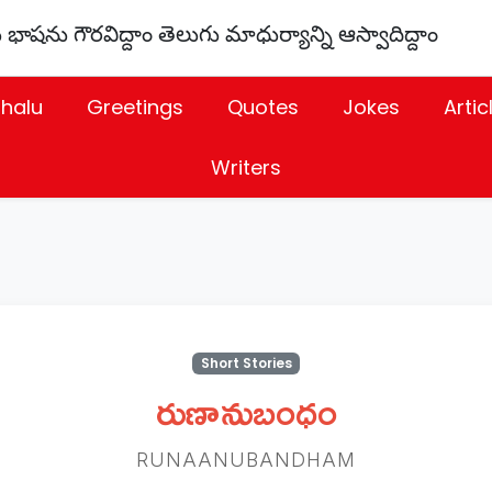
 భాషను గౌరవిద్దాం తెలుగు మాధుర్యాన్ని ఆస్వాదిద్దాం
thalu
Greetings
Quotes
Jokes
Artic
Writers
Short Stories
రుణానుబంధం
RUNAANUBANDHAM