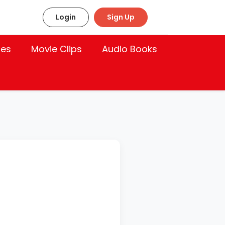
Login
Sign Up
les
Movie Clips
Audio Books