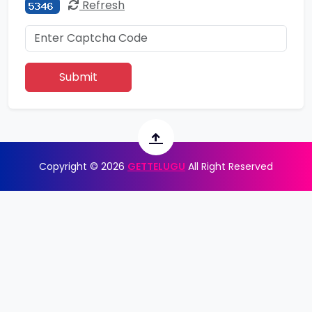
Refresh
Submit
Copyright © 2026
GETTELUGU
All Right Reserved