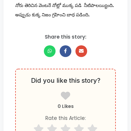
.
నోరు
తెరిచిన
వెంటనే
నోట్లో
ముక్క పడి
నీటిపాలయ్యింది
.
అప్పుడు
కుక్క
నిజం
గ్రహించి
బాధ
పడింది
Share this story:
Did you like this story?
0 Likes
Rate this Article: